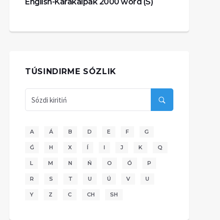
English-Karakalpak 2000 word (S)
TÚSINDIRME SÓZLIK
A
Á
B
D
E
F
G
Ǵ
H
X
Í
I
J
K
Q
L
M
N
Ń
O
Ó
P
R
S
T
U
Ú
V
U
Y
Z
C
CH
SH