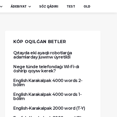
ÁDEBIYAT
SÓZ QÁDIRI
TEST
OLD
KÓP OQILǴAN BETLER
Qıtayda eki ayaqlı robotlarǵa
adamlarday juwırıw úyretildi
Nege túnde telefondaǵı Wi-Fi-dı
óshirip qoyıw kerek?
English Karakalpak 4000 words 2-
bólim
English Karakalpak 4000 words 1-
bólim
English-Karakalpak 2000 word (T-Y)