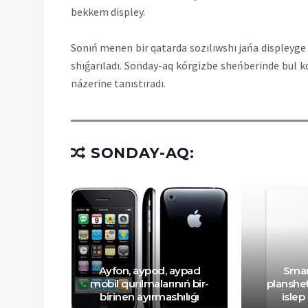
bekkem displey.
Sonıń menen bir qatarda sozılıwshı jańa displeyge
shıǵarıladı. Sonday-aq kórgizbe sheńberinde bul k
názerine tanıstıradı.
SONDAY-AQ:
 mobil
Ayfon, aypod, aypad
Smar
dıń
mobil qurılmalarınıń bir-
planshe
wı
birinen ayırmashılıǵı
islep