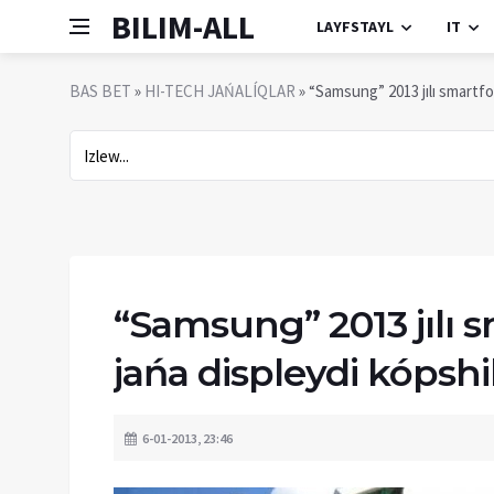
BILIM-ALL
LAYFSTAYL
IT
BAS BET
»
HI-TECH JAŃALÍQLAR
» “Samsung” 2013 jılı smartfo
“Samsung” 2013 jılı 
jańa displeydi kópshi
6-01-2013, 23:46