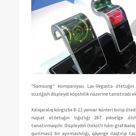
"Samsung" kompaniyası Las-Vegasta ótetuǵın 
sozılǵısh displeydi kópshilik názerine tanıstıradı e
Xalıqaralıq kórgizbe 8-11 yanvar kúnleri bolıp óte
ruqsat etiletuǵın tıǵızlıǵı 267 pikselge ól
tanıstırmaqshı. Displeydiń (tekstli hám grafikal
qurılması) bir ayırmashılıǵı, qáyerge ılaqtırıp 