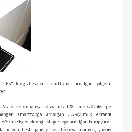
"CES" kórgizbesinde smartfonǵa arnalǵan iyilgish,
ken.
di. Atalǵan kompaniya sol waqıtta 1280-nen 720 pikselge
shengen smartfonǵa arnalǵan 5,5-dyumlik ekrandı
ıq informaciyanı ekranǵa shıǵarıwǵa arnalǵan kompyuter
taslasańızda, hesh qanday sızıq túspewi múmkin, yaǵnıy