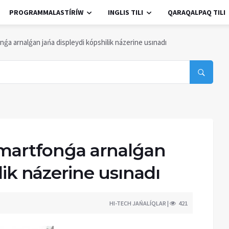
PROGRAMMALASTÍRÍW
INGLIS TILI
QARAQALPAQ TILI
nǵa arnalǵan jańa displeydi kópshilik názerine usınadı
smartfonǵa arnalǵan
lik názerine usınadı
HI-TECH JAŃALÍQLAR |
421