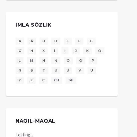
IMLA SÓZLIK
A
Á
B
D
E
F
G
Ǵ
H
X
Í
I
J
K
Q
L
M
N
Ń
O
Ó
P
R
S
T
U
Ú
V
U
Y
Z
C
CH
SH
dows 8 operaciyalıq
istemasınan nelerdi
IPhone 5 hám mobil
NAQIL-MAQAL
kútiwge boladı?
qurılmalardıń
Windowstıń ózge ...
rawajlanıwı
Testing...