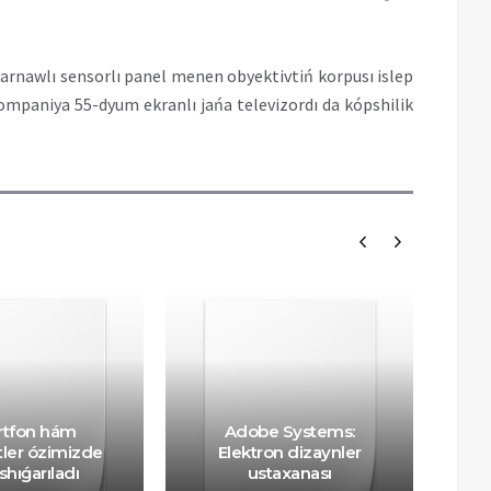
 arnawlı sensorlı panel menen obyektivtiń korpusı islep
ompaniya 55-dyum ekranlı jańa televizordı da kópshilik
Win
tfon hám
Adobe Systems:
s
tler ózimizde
Elektron dizaynler
 shıǵarıladı
ustaxanası