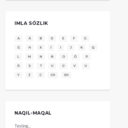
IMLA SÓZLIK
A
Á
B
D
E
F
G
Ǵ
H
X
Í
I
J
K
Q
L
M
N
Ń
O
Ó
P
R
S
T
U
Ú
V
U
Y
Z
C
CH
SH
NAQIL-MAQAL
Testing...