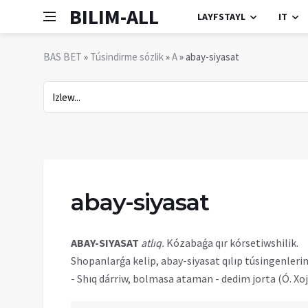
BILIM-ALL
LAYFSTAYL
IT
BAS BET
»
Túsindirme sózlik
»
A
» abay-siyasat
abay-siyasat
ABAY-SIYASAT
atlıq.
Kózabaǵa qır kórsetiwshilik.
Shopanlarǵa kelip, abay-siyasat qılıp túsingenlerin
- Shıq dárriw, bolmasa ataman - dedim jorta (Ó. Xo