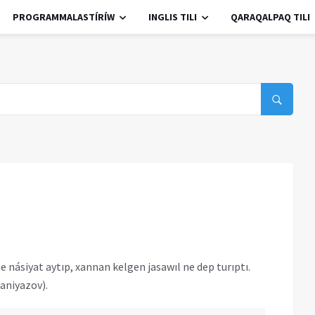
PROGRAMMALASTÍRÍW
INGLIS TILI
QARAQALPAQ TILI
e násiyat aytıp, xannan kelgen jasawıl ne dep turıptı.
janiyazov).