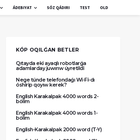
ÁDEBIYAT
SÓZ QÁDIRI
TEST
OLD
KÓP OQILǴAN BETLER
Qıtayda eki ayaqlı robotlarǵa
adamlarday juwırıw úyretildi
Nege túnde telefondaǵı Wi-Fi-dı
óshirip qoyıw kerek?
English Karakalpak 4000 words 2-
bólim
English Karakalpak 4000 words 1-
bólim
English-Karakalpak 2000 word (T-Y)