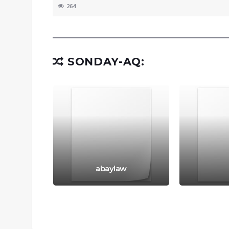
264
SONDAY-AQ:
 mobil
dıń
wı
abaylaw