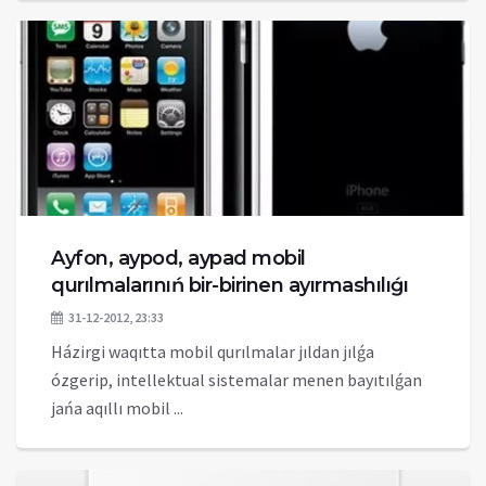
Ayfon, aypod, aypad mobil
qurılmalarınıń bir-birinen ayırmashılıǵı
31-12-2012, 23:33
Házirgi waqıtta mobil qurılmalar jıldan jılǵa
ózgerip, intellektual sistemalar menen bayıtılǵan
jańa aqıllı mobil ...