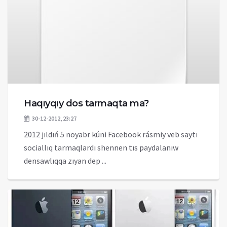
Haqıyqıy dos tarmaqta ma?
30-12-2012, 23:27
2012 jıldıń 5 noyabr kúni Facebook rásmiy veb saytı
sociallıq tarmaqlardı shennen tıs paydalanıw
densawlıqqa zıyan dep ...