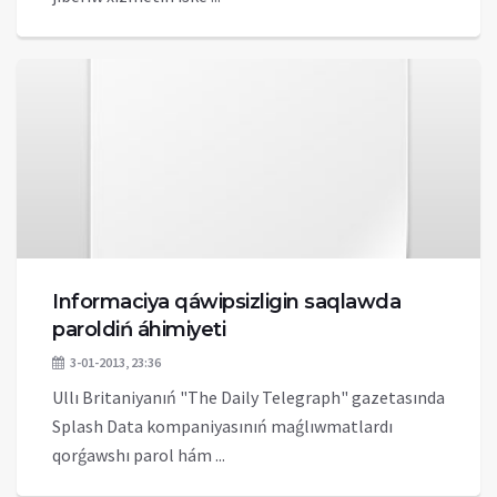
Informaciya qáwipsizligin saqlawda
paroldiń áhimiyeti
3-01-2013, 23:36
Ullı Britaniyanıń "The Daily Telegraph" gazetasında
Splash Data kompaniyasınıń maǵlıwmatlardı
qorǵawshı parol hám ...