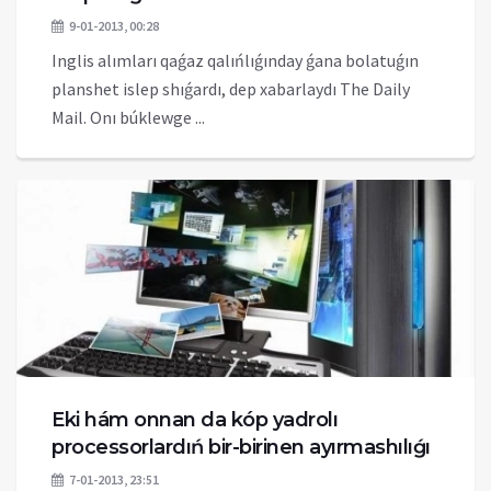
9-01-2013, 00:28
Inglis alımları qaǵaz qalıńlıǵınday ǵana bolatuǵın
planshet islep shıǵardı, dep xabarlaydı The Daily
Mail. Onı búklewge ...
Eki hám onnan da kóp yadrolı
processorlardıń bir-birinen ayırmashılıǵı
7-01-2013, 23:51