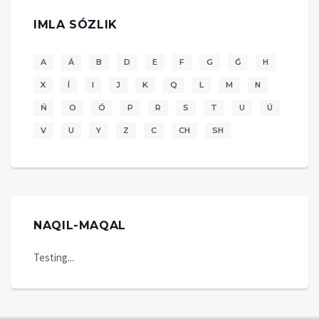
IMLA SÓZLIK
A
Á
B
D
E
F
G
Ǵ
H
X
Í
I
J
K
Q
L
M
N
Ń
O
Ó
P
R
S
T
U
Ú
V
U
Y
Z
C
CH
SH
NAQIL-MAQAL
Testing...