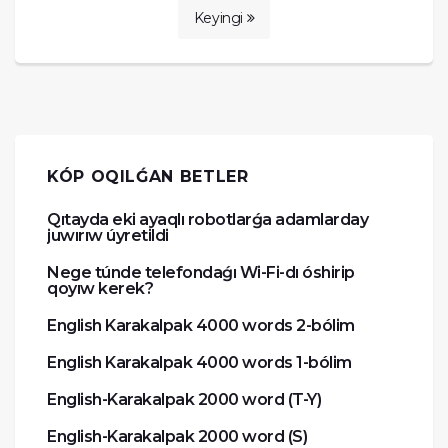
Keyingi
KÓP OQILǴAN BETLER
Qıtayda eki ayaqlı robotlarǵa adamlarday
juwırıw úyretildi
Nege túnde telefondaǵı Wi-Fi-dı óshirip
qoyıw kerek?
English Karakalpak 4000 words 2-bólim
English Karakalpak 4000 words 1-bólim
English-Karakalpak 2000 word (T-Y)
English-Karakalpak 2000 word (S)