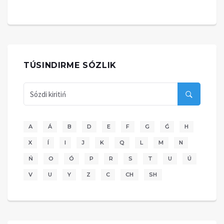
TÚSINDIRME SÓZLIK
A
Á
B
D
E
F
G
Ǵ
H
X
Í
I
J
K
Q
L
M
N
Ń
O
Ó
P
R
S
T
U
Ú
V
U
Y
Z
C
CH
SH