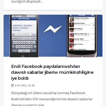
sozılǵısh displeydi ...
Endi Facebook paydalanıwshıları
dawıslı xabarlar jiberiw múmkinshiligine
iye boldı
6-01-2013, 23:44
Dúnyadaǵı eń úlken sociallıq tarmaq Facebook
Android hám iOS messendjerlerine dawıslı xabarlar
jiberiw xızmetin iske ...