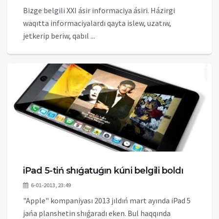
Bizge belgili XXI ásir informaciya ásiri. Házirgi
waqıtta informaciyalardı qayta islew, uzatıw,
jetkerip beriw, qabıl ...
iPad 5-tiń shıǵatuǵın kúni belgili boldı
6-01-2013, 23:49
"Apple" kompaniyası 2013 jıldıń mart ayında iPad 5
jańa planshetin shıǵaradı eken. Bul haqqında