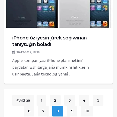
iPhone óz iyesin júrek soǵıwınan
tanıytuǵın boladı
30-12-2012, 18:29
Apple kompaniyası iPhone planshetiniń
paydalanıwshılarǵa jańa múmkinshiliklerin
usınbaqta. Jańa texnologiyanıń ...
Aldıǵa
1
2
3
4
5
6
7
8
9
10