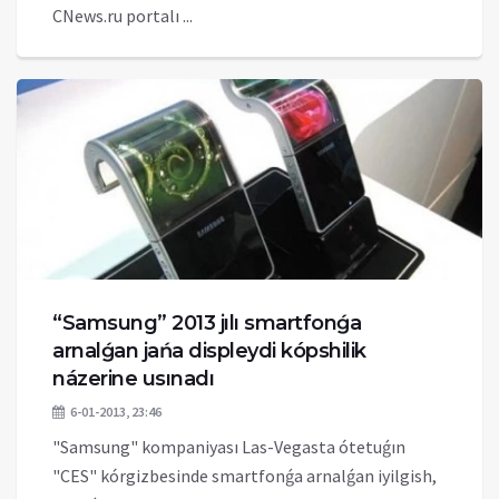
CNews.ru portalı ...
“Samsung” 2013 jılı smartfonǵa
arnalǵan jańa displeydi kópshilik
názerine usınadı
6-01-2013, 23:46
"Samsung" kompaniyası Las-Vegasta ótetuǵın
"CES" kórgizbesinde smartfonǵa arnalǵan iyilgish,