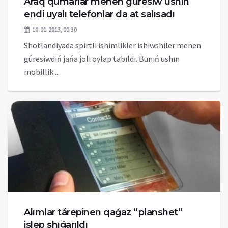
Araq qumarlar menen gúresiw ushın
endi uyalı telefonlar da at salısadı
10-01-2013, 00:30
Shotlandiyada spirtli ishimlikler ishiwshiler menen
gúresiwdiń jańa jolı oylap tabıldı. Bunıń ushın
mobillik ...
Alımlar tárepinen qaǵaz “planshet”
islep shıǵarıldı