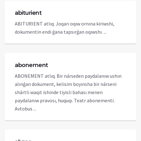
abiturient
ABITURIENT atlıq. Joqarı oqıw ornına kiriwshi,
dokumentin endi ǵana tapsırǵan oqıwshı. ...
abonement
ABONEMENT atlıq. Bir nárseden paydalanıw ushın
alınǵan dokument, kelisim boyınsha bir nárseni
shártli waqıt ishinde tiyisli bahası menen
paydalanıw pravosı, huquqı. Teatr abonementi.
Avtobus ...