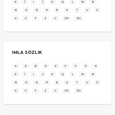
X
Í
I
J
K
Q
L
M
N
Ń
O
Ó
P
R
S
T
U
Ú
V
U
Y
Z
C
CH
SH
IMLA SÓZLIK
A
Á
B
D
E
F
G
Ǵ
H
X
Í
I
J
K
Q
L
M
N
Ń
O
Ó
P
R
S
T
U
Ú
V
U
Y
Z
C
CH
SH