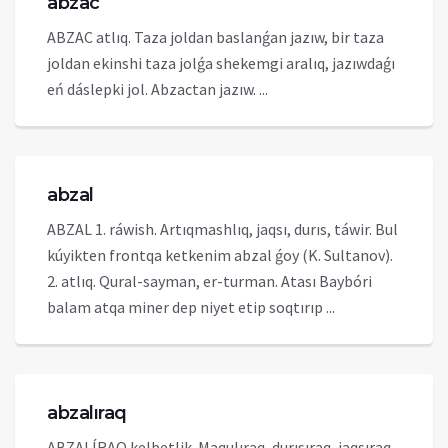
abzac
ABZAC atlıq. Taza joldan baslanǵan jazıw, bir taza
joldan ekinshi taza jolǵa shekemgi aralıq, jazıwdaǵı
eń dáslepki jol. Abzactan jazıw. ...
abzal
ABZAL 1. ráwish. Artıqmashlıq, jaqsı, durıs, táwir. Bul
kúyikten frontqa ketkenim abzal ǵoy (K. Sultanov).
2. atlıq. Qural-sayman, er-turman. Atası Baybóri
balam atqa miner dep niyet etip soqtırıp ...
abzalıraq
ABZALÍRAQ kelbetlik. Maqulıraq, durısıraq, jaqsıraq,