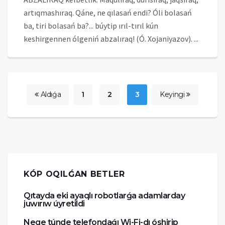
artıqmashıraq. Qáne, ne qılasań endi? Óli bolasań
ba, tiri bolasań ba?... búytip ırıl-tırıl kún
keshirgennen ólgeniń abzalıraq! (Ó. Xojaniyazov). ...
Aldıǵa
1
2
3
Keyingi
KÓP OQILǴAN BETLER
Qıtayda eki ayaqlı robotlarǵa adamlarday
juwırıw úyretildi
Nege túnde telefondaǵı Wi-Fi-dı óshirip