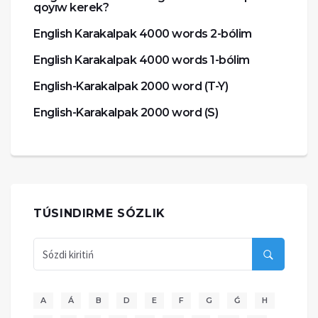
qoyıw kerek?
English Karakalpak 4000 words 2-bólim
English Karakalpak 4000 words 1-bólim
English-Karakalpak 2000 word (T-Y)
English-Karakalpak 2000 word (S)
TÚSINDIRME SÓZLIK
A
Á
B
D
E
F
G
Ǵ
H